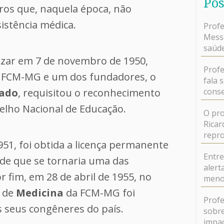
Pos
ros que, naquela época, não
istência médica.
Profe
Messe
saúde
izar em 7 de novembro de 1950,
Profe
a FCM-MG e um dos fundadores, o
fala 
hado
, requisitou o reconhecimento
conse
lho Nacional de Educação.
O pro
Ricar
repr
951, foi obtida a licença permanente
Entr
de que se tornaria uma das
alert
r fim, em 28 de abril de 1955, no
meno
o de
Medicina
da FCM-MG foi
Profe
 seus congêneres do país.
sobre
impa