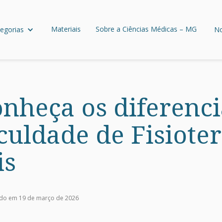
Materiais
Sobre a Ciências Médicas – MG
egorias
No
heça os diferenci
culdade de Fisiote
is
ado em 19 de março de 2026