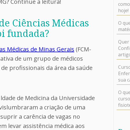
G? Continue a leitura!
como 
hoje!
de Ciências Médicas
O que
matér
oi fundada?
Quer 
Confi
ias Médicas de Minas Gerais
(FCM-
artig
iativa de um grupo de médicos
 de profissionais da área da saúde
Curso
Enfer
sua c
O que
dade de Medicina da Universidade
curso
fisio
s vislumbraram a criação de uma
 suprir a carência de vagas no
m levar assistência médica aos