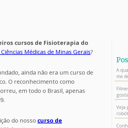
iros cursos de Fisioterapia do
 Ciências Médicas de Minas Gerais
?
Pos
A qua
undado, ainda não era um curso de
me de
nico. O reconhecimento como
Filme
orreu, em todo o Brasil, apenas
gosta
9.
Veja 
robót
dição do nosso
curso de
Conhe