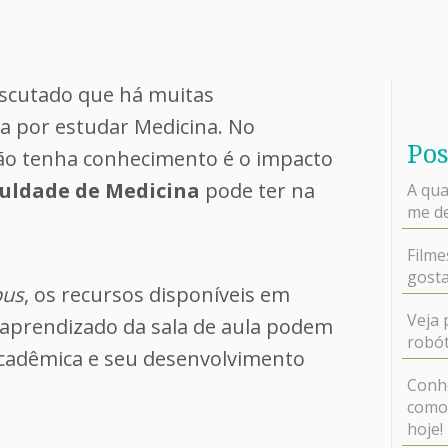
 escutado que há muitas
 por estudar Medicina. No
Pos
não tenha conhecimento é o impacto
culdade de Medicina
pode ter na
A qua
me de
Filme
gosta
us
, os recursos disponíveis em
Veja 
 aprendizado da sala de aula podem
robót
acadêmica e seu desenvolvimento
Conhe
como 
hoje!