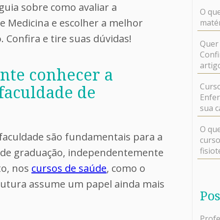
guia sobre como avaliar a
O que
de Medicina e escolher a melhor
matér
 Confira e tire suas dúvidas!
Quer 
Confi
artig
nte conhecer a
Curso
 faculdade de
Enfer
sua c
O que
a faculdade são fundamentais para a
curso
fisio
e de graduação, independentemente
to, nos
cursos de saúde
, como o
trutura assume um papel ainda mais
Pos
Profe