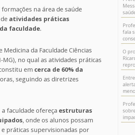
Messe
as formações na área de saúde
saúde
 de
atividades práticas
Profe
 da faculdade
.
fala 
conse
 Medicina da Faculdade Ciências
O pro
Ricar
MG), no qual as atividades práticas
repr
 constitu em
cerca de 60% da
Entr
oras, seguindo as diretrizes
alert
meno
Profe
e a faculdade ofereça
estruturas
sobre
impa
uipados
, onde os alunos possam
s e práticas supervisionadas por