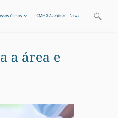
CMMG Acontece – News
ssos Cursos
a a área e