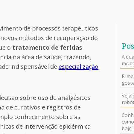
vimento de processos terapêuticos
 novos métodos de recuperação do
Pos
que o
tratamento de feridas
cia na área de saúde, trazendo,
A qua
me de
ade indispensável de
especialização
Filme
gosta
Veja 
ecisão sobre uso de analgésicos
robót
a de curativos e registros de
Conhe
amplo conhecimento sobre as
como 
nicas de intervenção epidérmica
hoje!