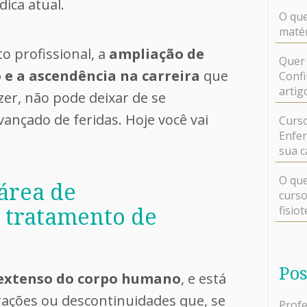
ica atual.
O que
matér
 profissional, a
ampliação de
Quer 
 e a ascendência na carreira
que
Confi
artig
er, não pode deixar de se
ançado de feridas. Hoje você vai
Curso
Enfer
sua c
O que
área de
curso
fisio
 tratamento de
Pos
s extenso do corpo humano
, e está
erações ou descontinuidades que, se
Profe