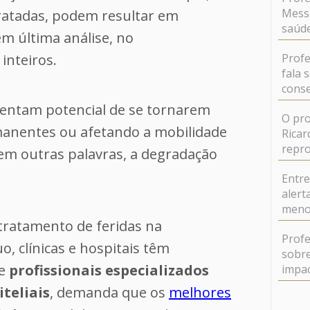
Messe
atadas, podem resultar em
saúde
m última análise, no
nteiros.
Profe
fala 
conse
sentam potencial de se tornarem
O pro
manentes ou afetando a mobilidade
Ricar
repr
, em outras palavras, a degradação
Entr
alert
meno
 tratamento de feridas na
Profe
o, clínicas e hospitais têm
sobre
te
profissionais especializados
impa
teliais
, demanda que os
melhores