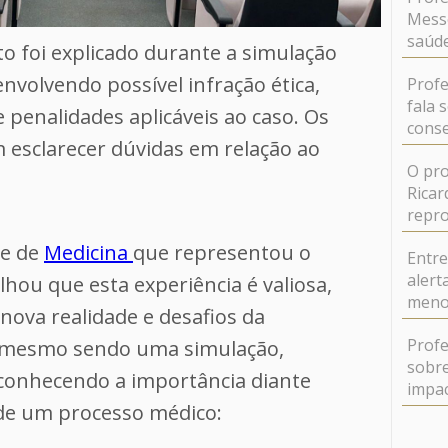
Messe
saúde
o foi explicado durante a simulação
nvolvendo possível infração ética,
Profe
fala 
 penalidades aplicáveis ao caso. Os
conse
sclarecer dúvidas em relação ao
O pro
Ricar
repr
te de
Medicina
que representou o
Entr
alert
hou que esta experiência é valiosa,
meno
nova realidade e desafios da
Profe
, mesmo sendo uma simulação,
sobre
conhecendo a importância diante
impa
 de um processo médico: