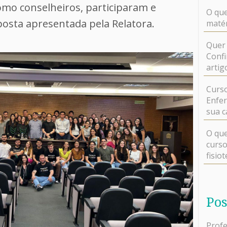
mo conselheiros, participaram e
O que
osta apresentada pela Relatora.
matér
Quer 
Confi
artig
Curso
Enfer
sua c
O que
curso
fisio
Pos
Profe