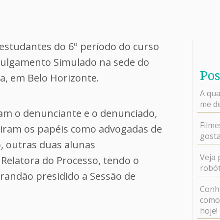
s estudantes do 6º período do curso
 Julgamento Simulado na sede do
Pos
a, em Belo Horizonte.
A qua
me de
am o denunciante e o denunciado,
Filme
iram os papéis como advogadas de
gosta
o, outras duas alunas
Veja 
 Relatora do Processo, tendo o
robót
Brandão presidido a Sessão de
Conhe
como 
hoje!