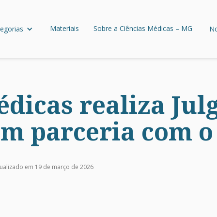
Materiais
Sobre a Ciências Médicas – MG
egorias
No
édicas realiza Ju
em parceria com 
ualizado em 19 de março de 2026